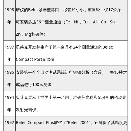
1998
谱仪的Belec紧凑型港口：尽管尺寸小，重量轻，仅17公斤，
年
可安装多达36个测量通道（Fe，Ni，Cu， Al，Co，Sn，
Zn，Mg和铸件）
1997
贝莱克开发并生产了第—台具有24个测量通道的Belec
年
Compact Port光谱仪
1996
安装第—个全自动测试系统进行钢铁分析（含碳），每15秒对
年
成品进行100％测试
1994
贝莱克展示了世界上第—台用于准确荧光粉和硫分析的移动光
年
发射光谱仪。
1992
Belec Compact Plus取代了“Belec 2001”。它确保了其精度更